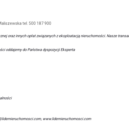
Maliszewska tel. 500 187 900
ycznej oraz innych opłat związanych z eksploatacją nieruchomości. Nasze transa
ci oddajemy do Państwa dyspozycji Eksperta
alności
uro@lidernieruchomosci.com, www.lidernieruchomosci.com