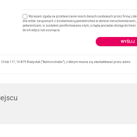
Wyrażam zgodę na przetwarzanie moich danych osobowych przez firmę Lide
dla celów związanych z działalnością pośrednictwa w obrocie nieruchomościami,
potwierdzam, iż zostałem poinformowany o tym, iż będę posiadać dostęp do treśc
do ich edycji lub usunięcia.
0 lok 117, 15-879 Białystok (“Administrator”), z którym można się skontaktować przez adres
iejscu