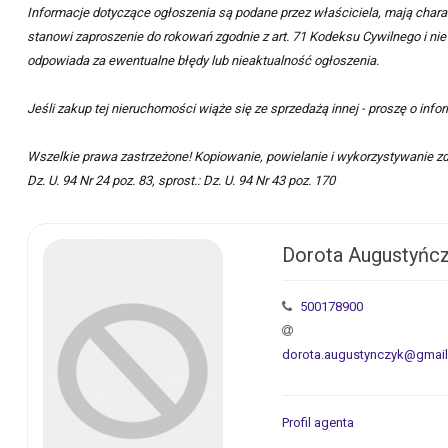
Informacje dotyczące ogłoszenia są podane przez właściciela, mają chara
stanowi zaproszenie do rokowań zgodnie z art. 71 Kodeksu Cywilnego i nie 
odpowiada za ewentualne błędy lub nieaktualność ogłoszenia.
Jeśli zakup tej nieruchomości wiąże się ze sprzedażą innej - proszę o inf
Wszelkie prawa zastrzeżone! Kopiowanie, powielanie i wykorzystywanie zd
Dz. U. 94 Nr 24 poz. 83, sprost.: Dz. U. 94 Nr 43 poz. 170
Dorota Augustyńc
500178900
dorota.augustynczyk@gmai
Profil agenta