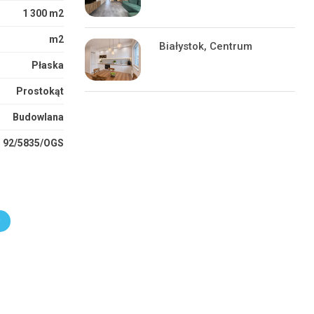
1 300 m2
m2
Białystok, Centrum
Płaska
Prostokąt
Budowlana
92/5835/OGS
r