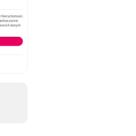
r Nieruchomości
 jednocześnie
i swoich danych