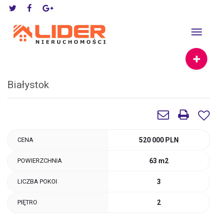
Toggle
navigat
Białystok
CENA
520 000 PLN
POWIERZCHNIA
63 m2
LICZBA POKOI
3
PIĘTRO
2