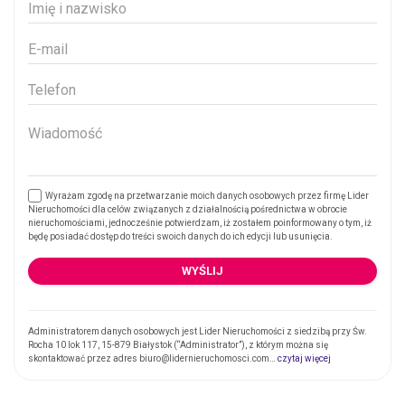
Wyrażam zgodę na przetwarzanie moich danych osobowych przez firmę Lider
Nieruchomości dla celów związanych z działalnością pośrednictwa w obrocie
nieruchomościami, jednocześnie potwierdzam, iż zostałem poinformowany o tym, iż
będę posiadać dostęp do treści swoich danych do ich edycji lub usunięcia.
Administratorem danych osobowych jest Lider Nieruchomości z siedzibą przy Św.
Rocha 10 lok 117, 15-879 Białystok (“Administrator”), z którym można się
skontaktować przez adres biuro@lidernieruchomosci.com…
czytaj więcej