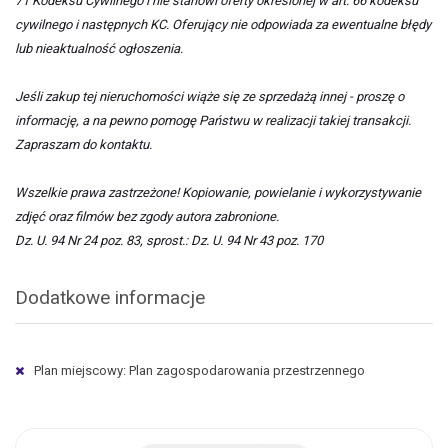
71 Kodeksu Cywilnego i nie stanowi oferty określonej w art. 66 kodeksu
cywilnego i następnych KC. Oferujący nie odpowiada za ewentualne błędy
lub nieaktualność ogłoszenia.
Jeśli zakup tej nieruchomości wiąże się ze sprzedażą innej - proszę o
informację, a na pewno pomogę Państwu w realizacji takiej transakcji.
Zapraszam do kontaktu.
Wszelkie prawa zastrzeżone! Kopiowanie, powielanie i wykorzystywanie
zdjęć oraz filmów bez zgody autora zabronione.
Dz. U. 94 Nr 24 poz. 83, sprost.: Dz. U. 94 Nr 43 poz. 170
Dodatkowe informacje
Plan miejscowy: Plan zagospodarowania przestrzennego