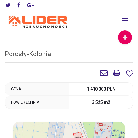
Toggle
navigat
Porosły-Kolonia
CENA
1 410 000 PLN
POWIERZCHNIA
3 525 m2