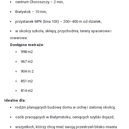
centrum Choroszczy – 2 min,
Białystok – 10 min,
przystanek MPK (linia 103) – 200–400 m od działek,
w okolicy szkoła, sklepy, przychodnia, tereny spacerowe i
rowerowe.
Dostępne metraże:
998 m2
967 m2
904 m 2
851 m2
814 m2
Idealne dla:
rodzin planujących budowę domu w cichej i zielonej okolicy,
osób pracujących w Białymstoku, ceniących szybki dojazd,
wszystkich, którzy chcą mieć swoją przestrzeń blisko miasta.