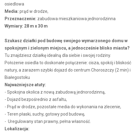
osiedlowa
Media:
prąd w drodze,
Przeznaczenie:
zabudowa mieszkaniowa jednorodzinna
Wymiary: 28 m x 30 m
Szukasz działki pod budowę swojego wymarzonego domu w
spokojnym i zielonym miejscu, a jednocześnie blisko miasta?
Tu znajdziesz działkę idealną dla siebie i swojej rodziny.
Położenie osiedla to doskonałe połączenie: cisza, spokój i bliskość
natury, a zarazem szybki dojazd do centrum Choroszczy (2 min) i
Białegostoku
Najważniejsze atuty:
- Spokojna okolica z nową zabudową jednorodzinną,
- Dojazd bezpośrednio z asfaltu,
- Prąd w drodze, pozostałe media do wykonania na zlecenie,
- Teren płaski, suchy, gotowy pod budowę,
- Uregulowany stan prawny, pełna własność.
Lokalizacja: