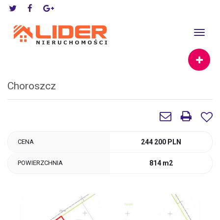
Toggle
navigat
Choroszcz
CENA
244 200 PLN
POWIERZCHNIA
814 m2