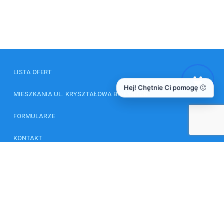
LISTA OFERT
Hej! Chętnie Ci pomogę 🙂
MIESZKANIA UL. KRYSZTAŁOWA BIAŁYSTOK
FORMULARZE
KONTAKT
ZAGRANICZNE INWESTYCJE
© 2026 Wszystkie prawa zastrzeżone | Program dla biur nieruchomości -
asaricrm.com