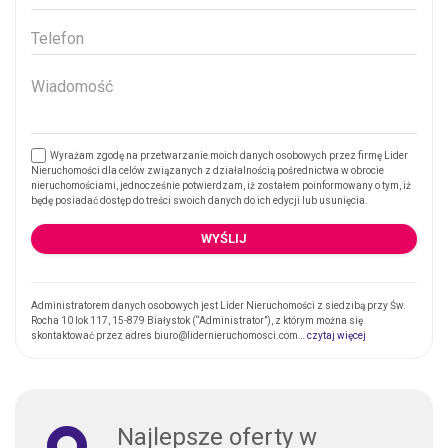
Wyrażam zgodę na przetwarzanie moich danych osobowych przez firmę Lider
Nieruchomości dla celów związanych z działalnością pośrednictwa w obrocie
nieruchomościami, jednocześnie potwierdzam, iż zostałem poinformowany o tym, iż
będę posiadać dostęp do treści swoich danych do ich edycji lub usunięcia.
Administratorem danych osobowych jest Lider Nieruchomości z siedzibą przy Św.
Rocha 10 lok 117, 15-879 Białystok (“Administrator”), z którym można się
skontaktować przez adres biuro@lidernieruchomosci.com…
czytaj więcej
Najlepsze oferty w